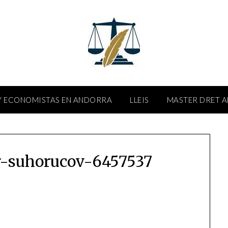
 ECONOMISTAS EN ANDORRA
LLEIS
MASTER DRET 
r-suhorucov-6457537