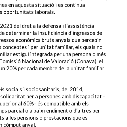
nes en aquesta situació i es continua
s oportunitats laborals.
2021 del dret a la defensa i l’assistència
 de determinar la insuficiència d’ingressos de
ngressos econòmics bruts anyals que percebin
 conceptes i per unitat familiar, els quals no
amiliar estigui integrada per una persona o més
Comissió Nacional de Valoració (Conava), el
 un 20% per cada membre de la unitat familiar
is socials i sociosanitaris, del 2014,
 solidaritat per a persones amb discapacitat –
uperior al 60%– és compatible amb els
s parcial o a baix rendiment o d’altres per
ts a les pensions o prestacions que es
n còmput anyal.