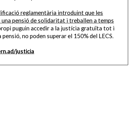
icació reglamentària introduint que les
na pensió de solidaritat i treballen a temps
opi puguin accedir a la justícia gratuïta tot i
a pensió, no poden superar el 150% del LECS.
n.ad/justicia