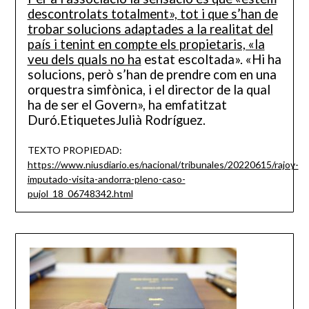
descontrolats totalment», tot i que s’han de
trobar solucions adaptades a la realitat del
país i tenint en compte els propietaris, «la
veu dels quals no ha
estat escoltada». «Hi ha
solucions, però s’han de prendre com en una
orquestra simfònica, i el director de la qual
ha de ser el Govern», ha emfatitzat
Duró.EtiquetesJulià Rodríguez.
TEXTO PROPIEDAD:
https://www.niusdiario.es/nacional/tribunales/20220615/rajoy-
imputado-visita-andorra-pleno-caso-
pujol_18_06748342.html